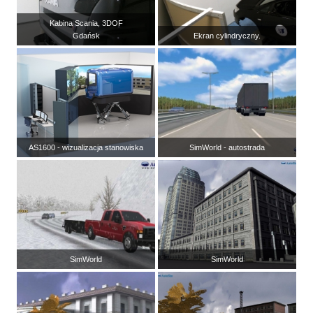
Kabina Scania, 3DOF
Gdańsk
Ekran cylindryczny.
AS1600 - wizualizacja stanowiska
SimWorld - autostrada
SimWorld
SimWorld