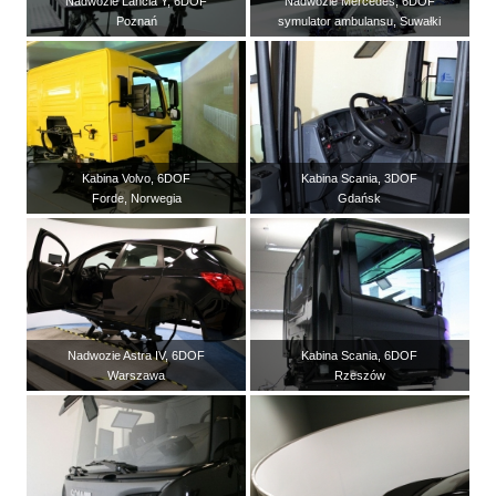
Nadwozie Lancia Y, 6DOF
Nadwozie Mercedes, 6DOF
Poznań
symulator ambulansu, Suwałki
Kabina Volvo, 6DOF
Kabina Scania, 3DOF
Forde, Norwegia
Gdańsk
Nadwozie Astra IV, 6DOF
Kabina Scania, 6DOF
Warszawa
Rzeszów